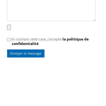
Fichier
joint
politique
En cochant cette case, j'accepte
la politique de
de
confidentialité
confidentialité