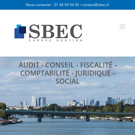
Skip
Nous contacter : 01 46 99 94 00 • contact@sbec.fr
to
content
AUDIT - CONSEIL - FISCALITÉ -
COMPTABILITÉ - JURIDIQUE -
SOCIAL